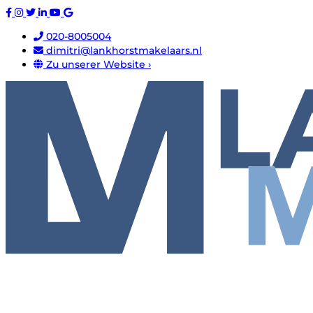
020-8005004
dimitri@lankhorstmakelaars.nl
Zu unserer Website ›