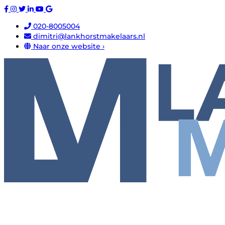
020-8005004
dimitri@lankhorstmakelaars.nl
Naar onze website ›